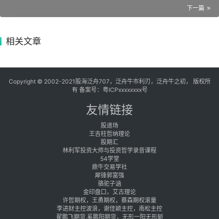
下一篇
相关文章
Copyright © 2002-2021股海泛舟707，泛舟牛市利刃，泛舟牛之初， 版权所
有 备案号：
粤ICPxxxxxxxx号
友情链接
股道场
王吉柱哲纳理论
股期汇
林利军投资大师与投资哲学录音课程
54学堂
鼎牛交易学社
犀锋郭富强
骆驼子涵
金印盘口，艾古理论
许哲期权，王勇期权，蔡森期权滚量
李进财主控波浪，谢佳颖主控，南松主控
翟鹏飞期货,奚鹏阳期货，无形一阳无形斩