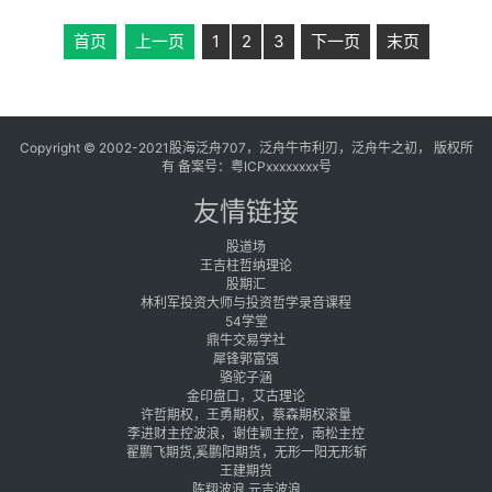
首页
上一页
1
2
3
下一页
末页
Copyright © 2002-2021股海泛舟707，泛舟牛市利刃，泛舟牛之初， 版权所
有 备案号：
粤ICPxxxxxxxx号
友情链接
股道场
王吉柱哲纳理论
股期汇
林利军投资大师与投资哲学录音课程
54学堂
鼎牛交易学社
犀锋郭富强
骆驼子涵
金印盘口，艾古理论
许哲期权，王勇期权，蔡森期权滚量
李进财主控波浪，谢佳颖主控，南松主控
翟鹏飞期货,奚鹏阳期货，无形一阳无形斩
王建期货
陈翔波浪 元吉波浪