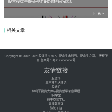
股票操盘手殷哥神奇的均线核心战法
下一篇
相关文章
Copyright © 2002-2021股海泛舟707，泛舟牛市利刃，泛舟牛之初， 版权所
有 备案号：
粤ICPxxxxxxxx号
友情链接
股道场
王吉柱哲纳理论
股期汇
林利军投资大师与投资哲学录音课程
54学堂
鼎牛交易学社
犀锋郭富强
骆驼子涵