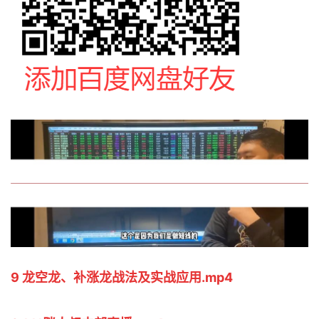
9 龙空龙、补涨龙战法及实战应用.mp4