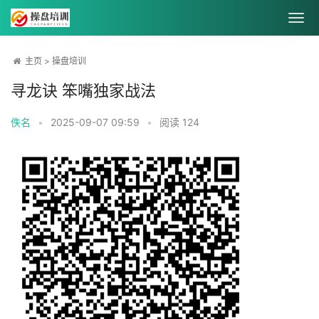
主页
>
操盘培训
寻龙诀 笨嘴独家战法
佚名
•
2025-09-07 09:59
•
阅读
124