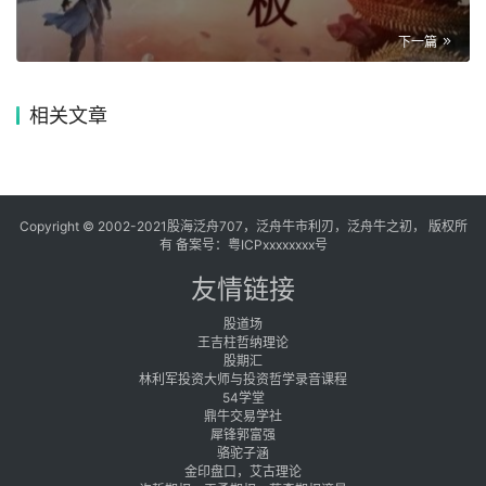
下一篇
相关文章
Copyright © 2002-2021股海泛舟707，泛舟牛市利刃，泛舟牛之初， 版权所
有 备案号：
粤ICPxxxxxxxx号
友情链接
股道场
王吉柱哲纳理论
股期汇
林利军投资大师与投资哲学录音课程
54学堂
鼎牛交易学社
犀锋郭富强
骆驼子涵
金印盘口，艾古理论