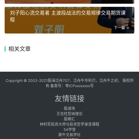
刘子阳心流交易者 主波段战法的交易规律交易期货课
程
下一篇
相关文章
Copyright © 2002-2021股海泛舟707，泛舟牛市利刃，泛舟牛之初， 版权所
有 备案号：
粤ICPxxxxxxxx号
友情链接
股道场
王吉柱哲纳理论
股期汇
林利军投资大师与投资哲学录音课程
54学堂
鼎牛交易学社