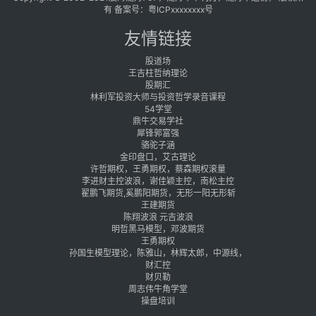
有 备案号：
粤ICPxxxxxxxx号
友情链接
股道场
王吉柱哲纳理论
股期汇
林利军投资大师与投资哲学录音课程
54学堂
鼎牛交易学社
犀锋郭富强
骆驼子涵
金印盘口，艾古理论
许哲期权，王勇期权，蔡森期权滚量
李进财主控波浪，谢佳颖主控，南松主控
翟鹏飞期货,奚鹏阳期货，无形一阳无形斩
王建期货
陈翔波浪 元吉波浪
明哲黑马模型，邓波期货
王勇期权
孙国生模型理论，陈雅山，林辉太郎，中源线，
财汇控
财贝勒
周志伟牛角学堂
操盘培训