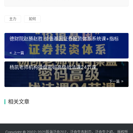
主力
如何
德财院赵勝赵胜 价值基因证券投资体系系统课+指标
上一篇
杨凯老师机构操盘密码高级战法课24节课
下一篇
相关文章
Copyright © 2002-2021股海泛舟707，泛舟牛市利刃，泛舟牛之初， 版权所